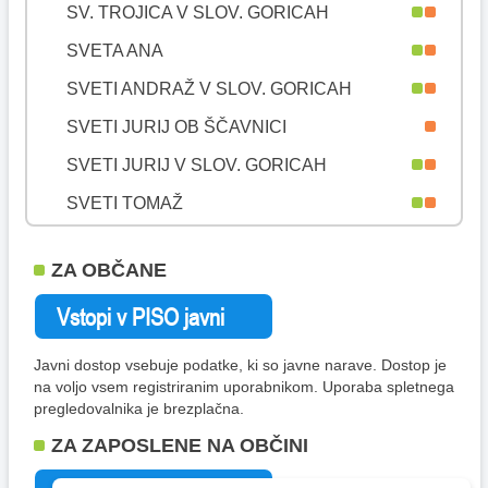
SV. TROJICA V SLOV. GORICAH
SVETA ANA
SVETI ANDRAŽ V SLOV. GORICAH
SVETI JURIJ OB ŠČAVNICI
SVETI JURIJ V SLOV. GORICAH
SVETI TOMAŽ
ŠALOVCI
ZA OBČANE
ŠEMPETER-VRTOJBA
ŠENČUR
ŠENTILJ
Javni dostop vsebuje podatke, ki so javne narave. Dostop je
na voljo vsem registriranim uporabnikom. Uporaba spletnega
ŠENTJERNEJ
pregledovalnika je brezplačna.
ŠENTJUR
ZA ZAPOSLENE NA OBČINI
ŠENTRUPERT