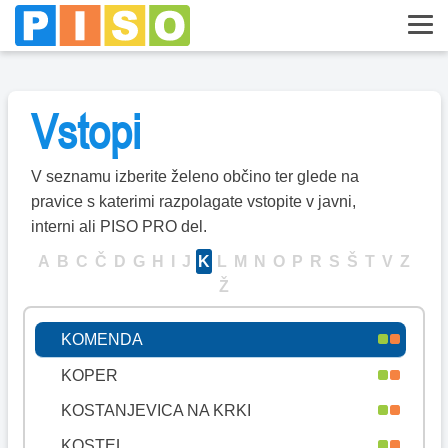
JEZERSKO
JURŠINCI
KAMNIK
Vstopi
KANAL OB SOČI
KIDRIČEVO
V seznamu izberite želeno občino ter glede na
KOBARID
pravice s katerimi razpolagate vstopite v javni,
interni ali PISO PRO del.
KOBILJE
A
B
C
Č
D
G
H
I
J
K
L
M
N
O
P
R
S
Š
T
V
Z
KOČEVJE
Ž
KOMEN
KOMENDA
KOPER
KOSTANJEVICA NA KRKI
KOSTEL