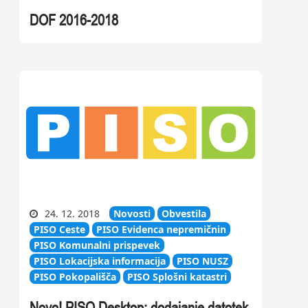
DOF 2016-2018
24. 12. 2018
Novosti
Obvestila
PISO Ceste
PISO Evidenca nepremičnin
PISO Komunalni prispevek
PISO Lokacijska informacija
PISO NUSZ
PISO Pokopališča
PISO Splošni katastri
Novo! PISO Desktop: dodajanje datotek