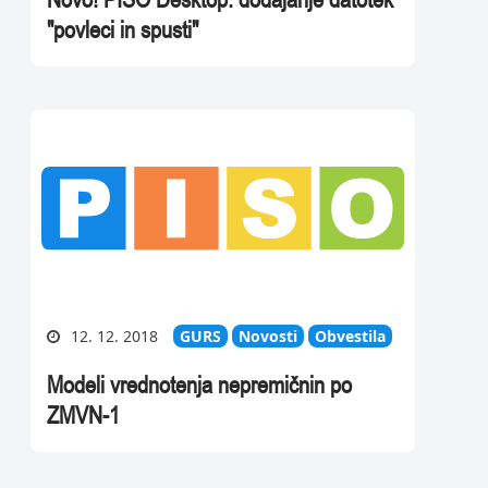
"povleci in spusti"
12. 12. 2018
GURS
Novosti
Obvestila
Modeli vrednotenja nepremičnin po
ZMVN-1