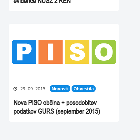
evidence NUSZ z REN
29. 09. 2015
Novosti
Obvestila
Nova PISO občina + posodobitev
podatkov GURS (september 2015)