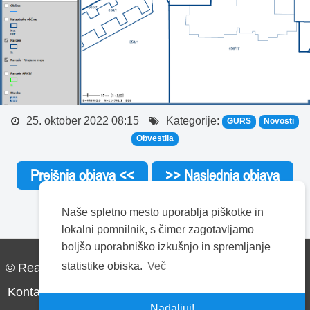
25. oktober 2022 08:15
Kategorije:
GURS
Novosti
Obvestila
Prejšnja objava <<
>> Naslednja objava
Naše spletno mesto uporablja piškotke in
lokalni pomnilnik, s čimer zagotavljamo
boljšo uporabniško izkušnjo in spremljanje
statistike obiska.
Več
© Realis d.o.o. Vse pravice pridržane.
Kontakt
Pogoji uporabe
Piškotki
Politika zasebnosti
Nadaljuj!