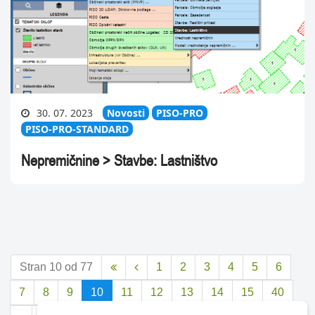
30. 07. 2023
Novosti
PISO-PRO
PISO-PRO-STANDARD
Nepremičnine > Stavbe: Lastništvo
Stran 10 od 77
1
2
3
4
5
6


7
8
9
10
11
12
13
14
15
40