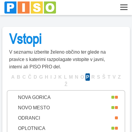
MISLINJA
MOKRONOG-TREBELNO
MORAVČE
Vstopi
MORAVSKE TOPLICE
MOZIRJE
V seznamu izberite želeno občino ter glede na
MURSKA SOBOTA
pravice s katerimi razpolagate vstopite v javni,
MUTA
interni ali PISO PRO del.
NAKLO
A
B
C
Č
D
G
H
I
J
K
L
M
N
O
P
R
S
Š
T
V
Z
Ž
NAZARJE
NOVA GORICA
NOVO MESTO
ODRANCI
OPLOTNICA