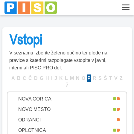
MISLINJA
MOKRONOG-TREBELNO
MORAVČE
Vstopi
MORAVSKE TOPLICE
MOZIRJE
V seznamu izberite želeno občino ter glede na
MURSKA SOBOTA
pravice s katerimi razpolagate vstopite v javni,
MUTA
interni ali PISO PRO del.
NAKLO
A
B
C
Č
D
G
H
I
J
K
L
M
N
O
P
R
S
Š
T
V
Z
Ž
NAZARJE
NOVA GORICA
NOVO MESTO
ODRANCI
OPLOTNICA