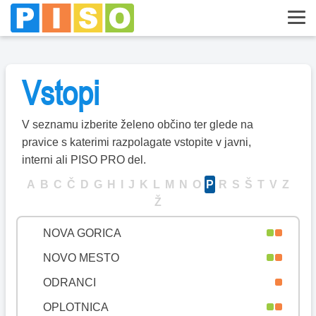
MISLINJA
MOKRONOG-TREBELNO
MORAVČE
Vstopi
MORAVSKE TOPLICE
MOZIRJE
V seznamu izberite želeno občino ter glede na
MURSKA SOBOTA
pravice s katerimi razpolagate vstopite v javni,
MUTA
interni ali PISO PRO del.
NAKLO
A
B
C
Č
D
G
H
I
J
K
L
M
N
O
P
R
S
Š
T
V
Z
Ž
NAZARJE
NOVA GORICA
NOVO MESTO
ODRANCI
OPLOTNICA