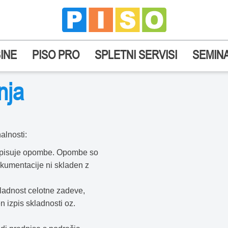
INE
PISO PRO
SPLETNI SERVISI
SEMINA
nja
alnosti:
k vpisuje opombe. Opombe so
dokumentacije ni skladen z
ladnost celotne zadeve,
 izpis skladnosti oz.