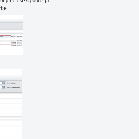
udi predpise s področja
rbe.