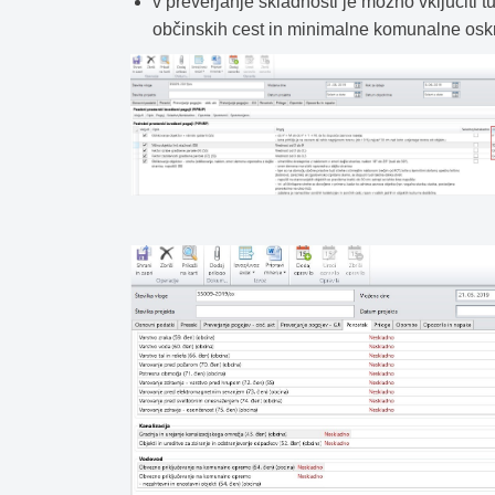
v preverjanje skladnosti je možno vključiti t
občinskih cest in minimalne komunalne osk