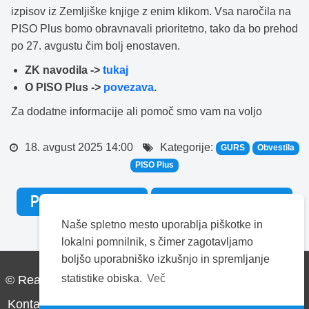
izpisov iz Zemljiške knjige z enim klikom. Vsa naročila na
PISO Plus bomo obravnavali prioritetno, tako da bo prehod
po 27. avgustu čim bolj enostaven.
ZK navodila ->
tukaj
O PISO Plus ->
povezava
.
Za dodatne informacije ali pomoč smo vam na voljo
18. avgust 2025 14:00
Kategorije:
GURS
Obvestila
PISO Plus
Prejšnja objava <<
>> Naslednja objava
Naše spletno mesto uporablja piškotke in
lokalni pomnilnik, s čimer zagotavljamo
boljšo uporabniško izkušnjo in spremljanje
statistike obiska.
Več
© Realis d.o.o. Vse pravice pridržane.
Kontakt
Pogoji uporabe
Piškotki
Politika zasebnosti