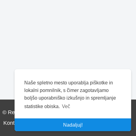
Naše spletno mesto uporablja piškotke in
lokalni pomnilnik, s čimer zagotavljamo
boljšo uporabniško izkušnjo in spremljanje
statistike obiska.
Več
© Realis d.o.o. Vse pravice pridržane.
Kontakt
Pogoji uporabe
Piškotki
Politika zasebnosti
Nadaljuj!