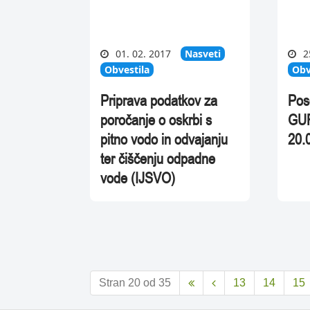
01. 02. 2017
Nasveti
2
Obvestila
Obv
Priprava podatkov za
Pos
poročanje o oskrbi s
GUR
pitno vodo in odvajanju
20.
ter čiščenju odpadne
vode (IJSVO)
Stran 20 od 35
13
14
15

