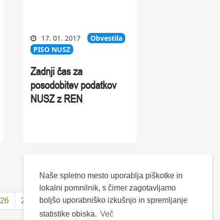
17. 01. 2017
Obvestila
PISO NUSZ
Zadnji čas za
posodobitev podatkov
NUSZ z REN
Naše spletno mesto uporablja piškotke in
lokalni pomnilnik, s čimer zagotavljamo
boljšo uporabniško izkušnjo in spremljanje
26
27


statistike obiska.
Več