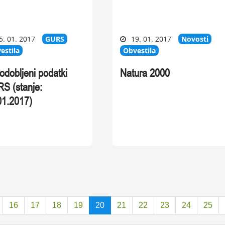
5. 01. 2017
GURS
19. 01. 2017
Novosti
estila
Obvestila
odobljeni podatki
Natura 2000
S (stanje:
01.2017)
16
17
18
19
20
21
22
23
24
25