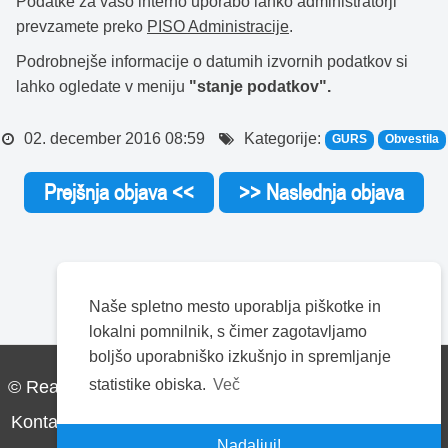
Podatke za vašo interno uporabo lahko administratorji
prevzamete preko
PISO Administracije
.
Podrobnejše informacije o datumih izvornih podatkov si
lahko ogledate v meniju
"stanje podatkov".
02. december 2016 08:59
Kategorije:
GURS
Obvestila
Prejšnja objava <<
>> Naslednja objava
Naše spletno mesto uporablja piškotke in
lokalni pomnilnik, s čimer zagotavljamo
boljšo uporabniško izkušnjo in spremljanje
statistike obiska.
Več
© Realis d.o.o. Vse pravice pridržane.
Kontakt
Pogoji uporabe
Piškotki
Politika zasebnosti
Nadaljuj!