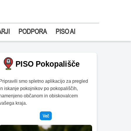
RJI
PODPORA
PISO AI
Pripravili smo spletno aplikacijo za pregled
in iskanje pokojnikov po pokopališčih,
namenjeno občanom in obiskovalcem
vašega kraja.
Več