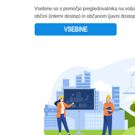
IDRIJA
Vsebine so s pomočjo pregledovalnika na volj
IG
občini (interni dostop) in občanom (javni dostop
ILIRSKA BISTRICA
VSEBINE
IVANČNA GORICA
IZOLA - ISOLA
JESENICE
JEZERSKO
JURŠINCI
KAMNIK
KANAL OB SOČI
KIDRIČEVO
KOBARID
KOBILJE