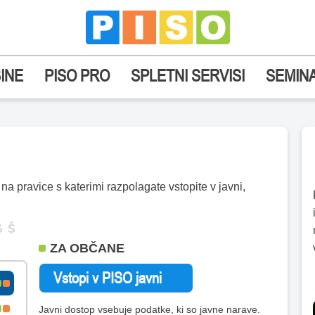
INE
PISO PRO
SPLETNI SERVISI
SEMINA
a pravice s katerimi razpolagate vstopite v javni,
S
Š
ZA OBČANE
Javni dostop vsebuje podatke, ki so javne narave.