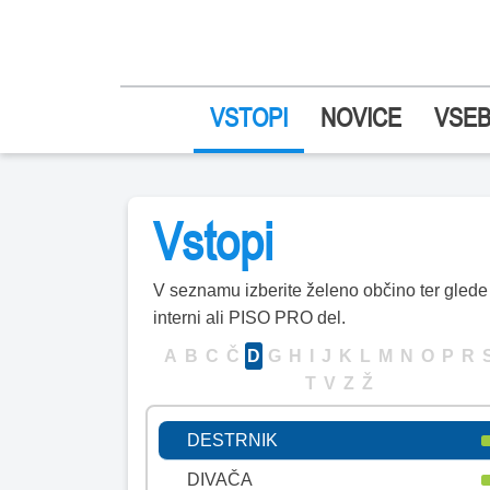
BREŽICE
CANKOVA
CELJE
VSTOPI
NOVICE
VSEB
CERKLJE NA GORENJSKEM
CERKNICA
CERKNO
Vstopi
CERKVENJAK
CIRKULANE
V seznamu izberite želeno občino ter glede n
interni ali PISO PRO del.
ČRENŠOVCI
A
B
C
Č
D
G
H
I
J
K
L
M
N
O
P
R
ČRNA NA KOROŠKEM
T
V
Z
Ž
ČRNOMELJ
DESTRNIK
DIVAČA