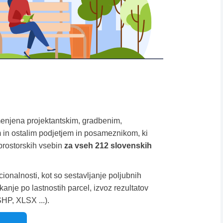
menjena projektantskim, gradbenim,
 in ostalim podjetjem in posameznikom, ki
prostorskih vsebin
za vseh 212 slovenskih
cionalnosti, kot so sestavljanje poljubnih
anje po lastnostih parcel, izvoz rezultatov
SHP, XLSX ...).