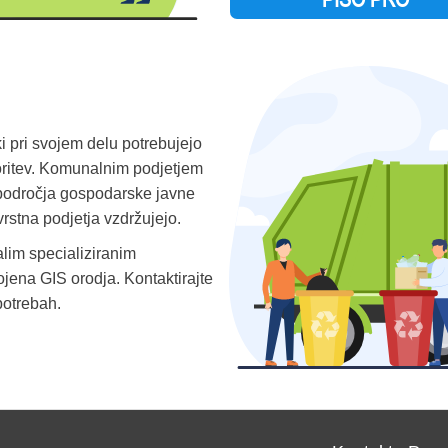
 pri svojem delu potrebujejo
toritev. Komunalnim podjetjem
področja gospodarske javne
ovrstna podjetja vzdržujejo.
alim specializiranim
ojena GIS orodja. Kontaktirajte
potrebah.