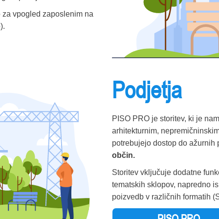
o za vpogled zaposlenim na
).
Podjetja
PISO PRO je storitev, ki je na
arhitekturnim, nepremičninskim
potrebujejo dostop do ažurnih 
občin.
Storitev vključuje dodatne funk
tematskih sklopov, napredno isk
poizvedb v različnih formatih (
PISO PRO