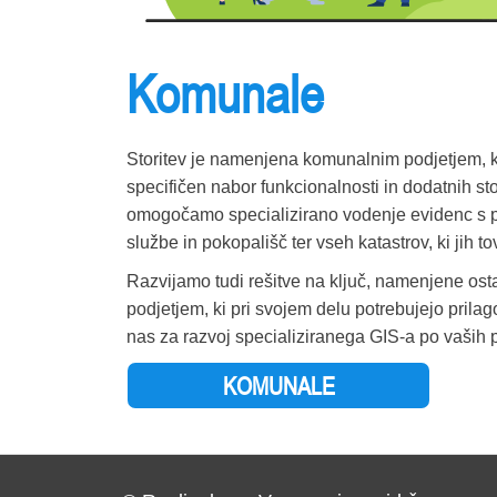
KOČEVJE
KOMEN
Komunale
KOMENDA
KOPER
Storitev je namenjena komunalnim podjetjem, ki
KOSTANJEVICA NA KRKI
specifičen nabor funkcionalnosti in dodatnih s
KOSTEL
omogočamo specializirano vodenje evidenc s 
službe in pokopališč ter vseh katastrov, ki jih t
KOZJE
Razvijamo tudi rešitve na ključ, namenjene ost
KRANJ
podjetjem, ki pri svojem delu potrebujejo prilag
KRANJSKA GORA
nas za razvoj specializiranega GIS-a po vaših 
KRIŽEVCI
KOMUNALE
KRŠKO
KUNGOTA
KUZMA