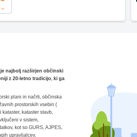
je najbolj razširjen občinski
ji z 20-letno tradicijo, ki ga
rski plani in načrti, občinska
žavnih prostorskih vsebin (
 kataster, kataster stavb,
 vključeni v sistem,
odatkov, kot so GURS, AJPES,
h upravljalcev.