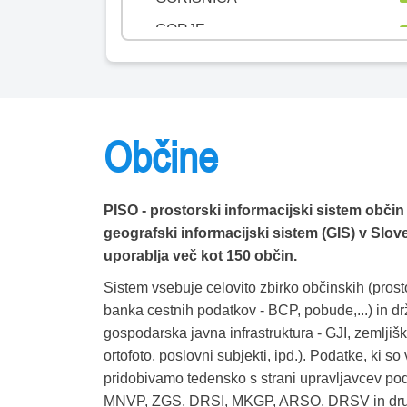
GORJE
GORNJA RADGONA
GORNJI GRAD
GORNJI PETROVCI
Občine
GRAD
GROSUPLJE
PISO - prostorski informacijski sistem občin 
HAJDINA
geografski informacijski sistem (GIS) v Sloveni
HOČE-SLIVNICA
uporablja več kot 150 občin.
HODOŠ
Sistem vsebuje celovito zbirko občinskih (prosto
banka cestnih podatkov - BCP, pobude,...) in dr
HORJUL
gospodarska javna infrastruktura - GJI, zemljiški
HRASTNIK
ortofoto, poslovni subjekti, ipd.). Podatke, ki so
pridobivamo tedensko s strani upravljavcev p
HRPELJE-KOZINA
MNVP, ZGS, DRSI, MKGP, ARSO, DRSV in drugi