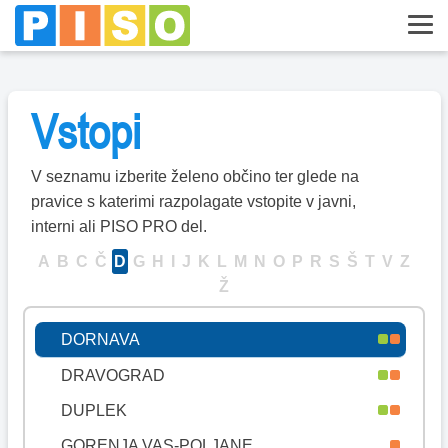
DIVAČA
DOBJE
DOBREPOLJE
Vstopi
DOBRNA
DOBROVA-POLHOV GRADEC
V seznamu izberite želeno občino ter glede na
DOBROVNIK
pravice s katerimi razpolagate vstopite v javni,
interni ali PISO PRO del.
DOL PRI LJUBLJANI
A
B
C
Č
D
G
H
I
J
K
L
M
N
O
P
R
S
Š
T
V
Z
DOLENJSKE TOPLICE
Ž
DOMŽALE
DORNAVA
DRAVOGRAD
DUPLEK
GORENJA VAS-POLJANE