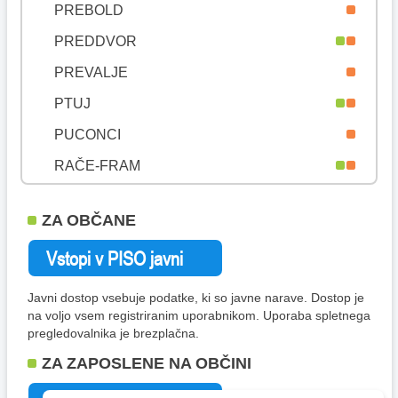
PREBOLD
PREDDVOR
PREVALJE
PTUJ
PUCONCI
RAČE-FRAM
RADEČE
ZA OBČANE
RADENCI
RADLJE OB DRAVI
RADOVLJICA
Javni dostop vsebuje podatke, ki so javne narave. Dostop je
na voljo vsem registriranim uporabnikom. Uporaba spletnega
RAVNE NA KOROŠKEM
pregledovalnika je brezplačna.
RAZKRIŽJE
ZA ZAPOSLENE NA OBČINI
REČICA OB SAVINJI