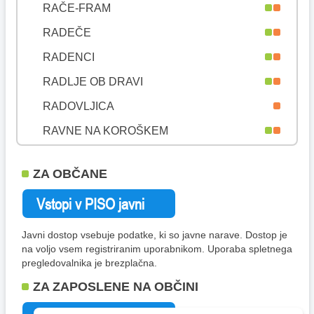
RAČE-FRAM
RADEČE
RADENCI
RADLJE OB DRAVI
RADOVLJICA
RAVNE NA KOROŠKEM
RAZKRIŽJE
ZA OBČANE
REČICA OB SAVINJI
RENČE-VOGRSKO
RIBNICA
Javni dostop vsebuje podatke, ki so javne narave. Dostop je
na voljo vsem registriranim uporabnikom. Uporaba spletnega
RIBNICA NA POHORJU
pregledovalnika je brezplačna.
ROGAŠKA SLATINA
ZA ZAPOSLENE NA OBČINI
ROGAŠOVCI