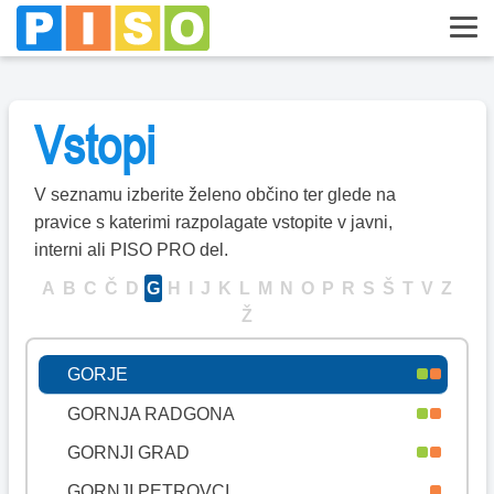
DOBROVNIK
DOL PRI LJUBLJANI
DOLENJSKE TOPLICE
Vstopi
DOMŽALE
DORNAVA
V seznamu izberite želeno občino ter glede na
DRAVOGRAD
pravice s katerimi razpolagate vstopite v javni,
interni ali PISO PRO del.
DUPLEK
A
B
C
Č
D
G
H
I
J
K
L
M
N
O
P
R
S
Š
T
V
Z
GORENJA VAS-POLJANE
Ž
GORIŠNICA
GORJE
GORNJA RADGONA
GORNJI GRAD
GORNJI PETROVCI