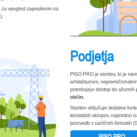
o za vpogled zaposlenim na
).
Podjetja
PISO PRO je storitev, ki je na
arhitekturnim, nepremičninskim
potrebujejo dostop do ažurnih 
občin.
Storitev vključuje dodatne funk
tematskih sklopov, napredno isk
poizvedb v različnih formatih (
PISO PRO