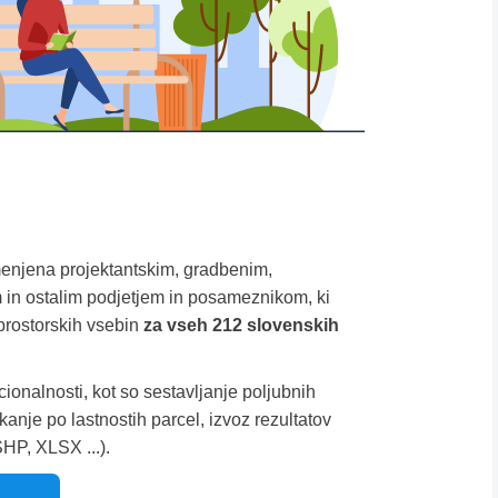
menjena projektantskim, gradbenim,
 in ostalim podjetjem in posameznikom, ki
prostorskih vsebin
za vseh 212 slovenskih
cionalnosti, kot so sestavljanje poljubnih
anje po lastnostih parcel, izvoz rezultatov
SHP, XLSX ...).