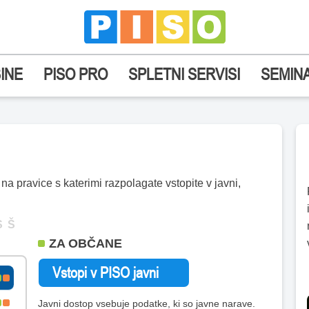
INE
PISO PRO
SPLETNI SERVISI
SEMINA
a pravice s katerimi razpolagate vstopite v javni,
S
Š
ZA OBČANE
Javni dostop vsebuje podatke, ki so javne narave.