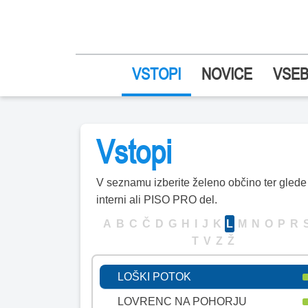
KUZMA
LAŠKO
LENART
VSTOPI
NOVICE
VSEB
LENDAVA
LITIJA
LJUBLJANA
Vstopi
LJUBNO
LJUTOMER
V seznamu izberite želeno občino ter glede n
interni ali PISO PRO del.
LOG - DRAGOMER
A
B
C
Č
D
G
H
I
J
K
L
M
N
O
P
R
LOGATEC
T
V
Z
Ž
LOŠKA DOLINA
LOŠKI POTOK
LOVRENC NA POHORJU