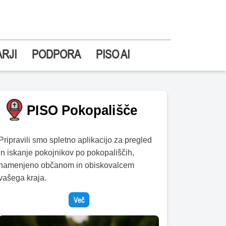
RJI
PODPORA
PISO AI
Pripravili smo spletno aplikacijo za pregled
in iskanje pokojnikov po pokopališčih,
namenjeno občanom in obiskovalcem
vašega kraja.
Več