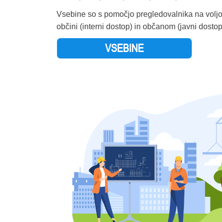
ODRANCI
Vsebine so s pomočjo pregledovalnika na volj
OPLOTNICA
občini (interni dostop) in občanom (javni dostop
ORMOŽ
VSEBINE
OSILNICA
PESNICA
PIRAN
PIVKA
PODČETRTEK
PODLEHNIK
PODVELKA
POLJČANE
POLZELA
POSTOJNA