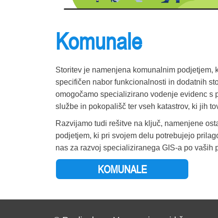
PREBOLD
PREDDVOR
Komunale
PREVALJE
PTUJ
Storitev je namenjena komunalnim podjetjem, ki
PUCONCI
specifičen nabor funkcionalnosti in dodatnih s
RAČE-FRAM
omogočamo specializirano vodenje evidenc s 
službe in pokopališč ter vseh katastrov, ki jih t
RADEČE
Razvijamo tudi rešitve na ključ, namenjene ost
RADENCI
podjetjem, ki pri svojem delu potrebujejo prilag
RADLJE OB DRAVI
nas za razvoj specializiranega GIS-a po vaših 
RADOVLJICA
KOMUNALE
RAVNE NA KOROŠKEM
RAZKRIŽJE
REČICA OB SAVINJI