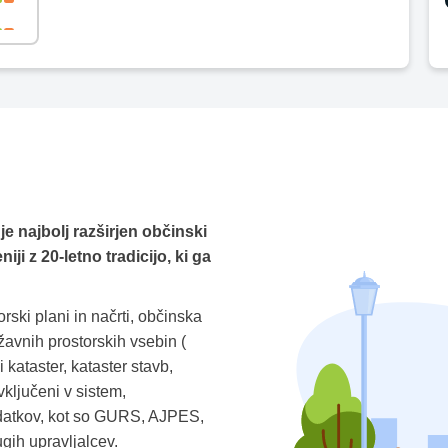
je najbolj razširjen občinski
ji z 20-letno tradicijo, ki ga
rski plani in načrti, občinska
žavnih prostorskih vsebin (
 kataster, kataster stavb,
 vključeni v sistem,
odatkov, kot so GURS, AJPES,
h upravljalcev.