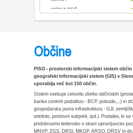
MIRNA PEČ
MISLINJA
MOKRONOG-TREBELNO
MORAVČE
Občine
MORAVSKE TOPLICE
MOZIRJE
PISO - prostorski informacijski sistem občin 
MURSKA SOBOTA
geografski informacijski sistem (GIS) v Sloveni
MUTA
uporablja več kot 150 občin.
NAKLO
Sistem vsebuje celovito zbirko občinskih (prosto
banka cestnih podatkov - BCP, pobude,...) in dr
NAZARJE
gospodarska javna infrastruktura - GJI, zemljiški
NOVA GORICA
ortofoto, poslovni subjekti, ipd.). Podatke, ki so
pridobivamo tedensko s strani upravljavcev p
NOVO MESTO
MNVP, ZGS, DRSI, MKGP, ARSO, DRSV in drugi