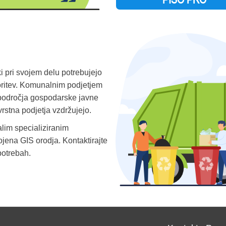
 pri svojem delu potrebujejo
toritev. Komunalnim podjetjem
področja gospodarske javne
ovrstna podjetja vzdržujejo.
alim specializiranim
ojena GIS orodja. Kontaktirajte
potrebah.