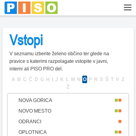
MISLINJA
MOKRONOG-TREBELNO
MORAVČE
Vstopi
MORAVSKE TOPLICE
MOZIRJE
V seznamu izberite želeno občino ter glede na
MURSKA SOBOTA
pravice s katerimi razpolagate vstopite v javni,
MUTA
interni ali PISO PRO del.
NAKLO
A
B
C
Č
D
G
H
I
J
K
L
M
N
O
P
R
S
Š
T
V
Z
Ž
NAZARJE
NOVA GORICA
NOVO MESTO
ODRANCI
OPLOTNICA