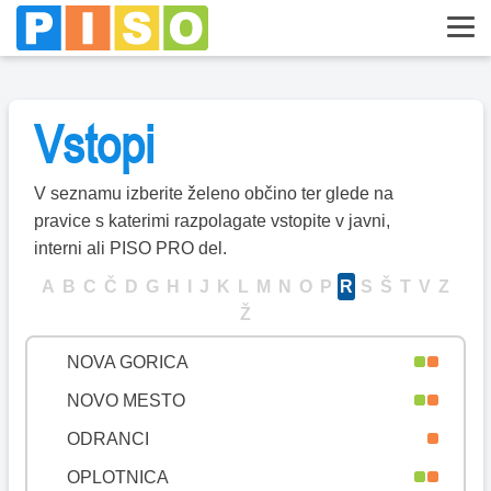
MISLINJA
MOKRONOG-TREBELNO
MORAVČE
Vstopi
MORAVSKE TOPLICE
MOZIRJE
V seznamu izberite želeno občino ter glede na
MURSKA SOBOTA
pravice s katerimi razpolagate vstopite v javni,
MUTA
interni ali PISO PRO del.
NAKLO
A
B
C
Č
D
G
H
I
J
K
L
M
N
O
P
R
S
Š
T
V
Z
Ž
NAZARJE
NOVA GORICA
NOVO MESTO
ODRANCI
OPLOTNICA