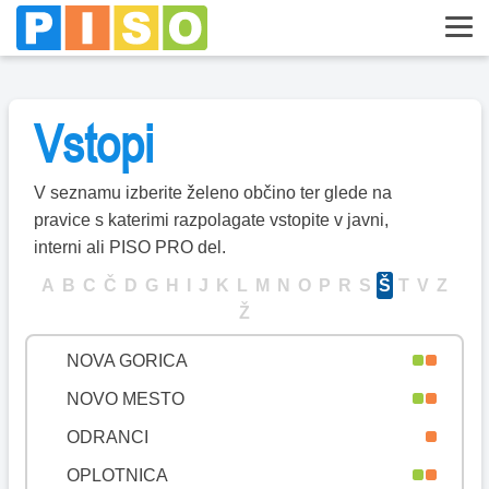
MISLINJA
MOKRONOG-TREBELNO
MORAVČE
Vstopi
MORAVSKE TOPLICE
MOZIRJE
V seznamu izberite želeno občino ter glede na
MURSKA SOBOTA
pravice s katerimi razpolagate vstopite v javni,
MUTA
interni ali PISO PRO del.
NAKLO
A
B
C
Č
D
G
H
I
J
K
L
M
N
O
P
R
S
Š
T
V
Z
Ž
NAZARJE
NOVA GORICA
NOVO MESTO
ODRANCI
OPLOTNICA