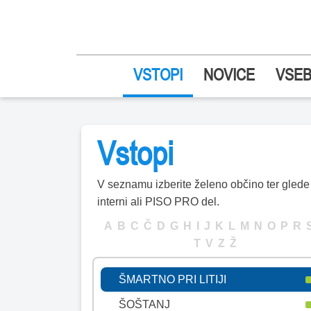
ŠENČUR
ŠENTILJ
ŠENTJERNEJ
VSTOPI
NOVICE
VSEB
ŠENTJUR
ŠENTRUPERT
ŠKOCJAN
Vstopi
ŠKOFJA LOKA
ŠKOFLJICA
V seznamu izberite želeno občino ter glede n
interni ali PISO PRO del.
ŠMARJE PRI JELŠAH
A
B
C
Č
D
G
H
I
J
K
L
M
N
O
P
R
ŠMARJEŠKE TOPLICE
T
V
Z
Ž
ŠMARTNO OB PAKI
ŠMARTNO PRI LITIJI
ŠOŠTANJ