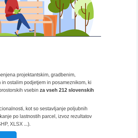
menjena projektantskim, gradbenim,
 in ostalim podjetjem in posameznikom, ki
prostorskih vsebin
za vseh 212 slovenskih
cionalnosti, kot so sestavljanje poljubnih
anje po lastnostih parcel, izvoz rezultatov
SHP, XLSX ...).