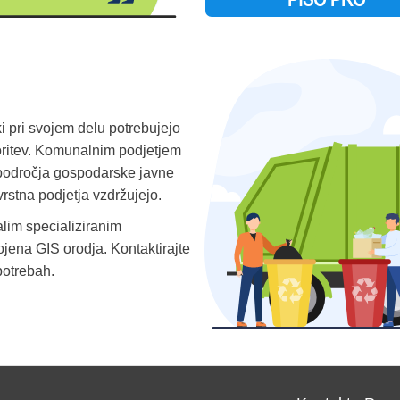
 pri svojem delu potrebujejo
toritev. Komunalnim podjetjem
področja gospodarske javne
ovrstna podjetja vzdržujejo.
alim specializiranim
ojena GIS orodja. Kontaktirajte
potrebah.