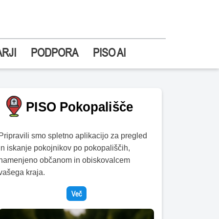
RJI
PODPORA
PISO AI
Pripravili smo spletno aplikacijo za pregled
in iskanje pokojnikov po pokopališčih,
namenjeno občanom in obiskovalcem
vašega kraja.
Več