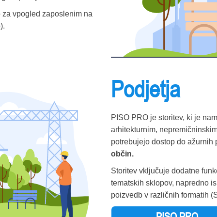
o za vpogled zaposlenim na
).
Podjetja
PISO PRO je storitev, ki je na
arhitekturnim, nepremičninskim
potrebujejo dostop do ažurnih 
občin.
Storitev vključuje dodatne funk
tematskih sklopov, napredno isk
poizvedb v različnih formatih (
PISO PRO