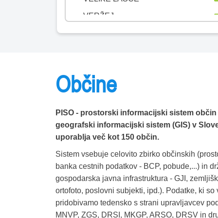
VERŽEJ
VIDEM
VIPAVA
VITANJE
Občine
VODICE
VOJNIK
PISO - prostorski informacijski sistem občin 
VRANSKO
geografski informacijski sistem (GIS) v Sloveni
VRHNIKA
uporablja več kot 150 občin.
VUZENICA
Sistem vsebuje celovito zbirko občinskih (prosto
banka cestnih podatkov - BCP, pobude,...) in dr
ZAGORJE OB SAVI
gospodarska javna infrastruktura - GJI, zemljiški
ZAVRČ
ortofoto, poslovni subjekti, ipd.). Podatke, ki so
pridobivamo tedensko s strani upravljavcev p
ZREČE
MNVP, ZGS, DRSI, MKGP, ARSO, DRSV in drugi