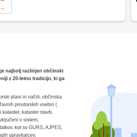
je najbolj razširjen občinski
ji z 20-letno tradicijo, ki ga
rski plani in načrti, občinska
žavnih prostorskih vsebin (
 kataster, kataster stavb,
 vključeni v sistem,
odatkov, kot so GURS, AJPES,
h upravljalcev.