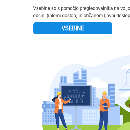
ŽALEC
Vsebine so s pomočjo pregledovalnika na volj
ŽELEZNIKI
občini (interni dostop) in občanom (javni dostop
ŽETALE
VSEBINE
ŽIRI
ŽIROVNICA
ŽUŽEMBERK