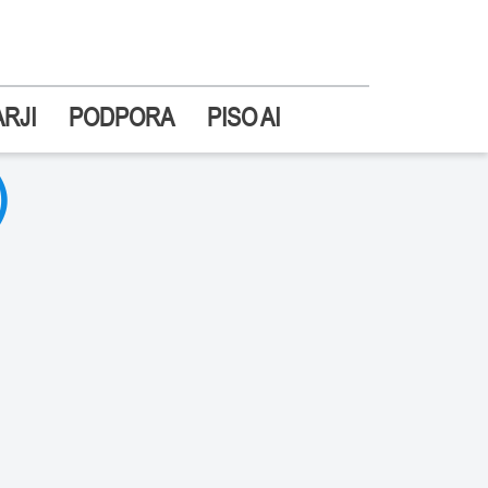
RJI
PODPORA
PISO AI
)