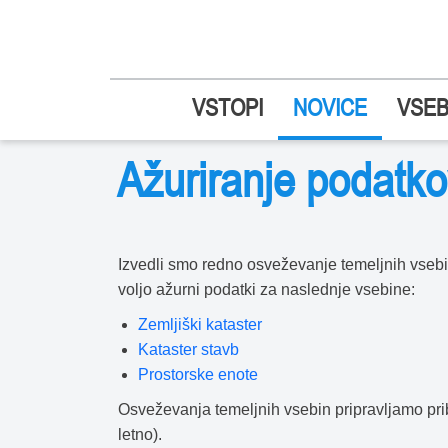
VSTOPI
NOVICE
VSEB
Ažuriranje podat
Izvedli smo redno osveževanje temeljnih vsebi
voljo ažurni podatki za naslednje vsebine:
Zemljiški kataster
Kataster stavb
Prostorske enote
Osveževanja temeljnih vsebin pripravljamo prib
letno).