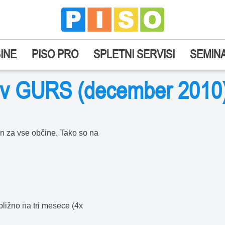
INE
PISO PRO
SPLETNI SERVISI
SEMINA
kov GURS (december 2010
n za vse občine. Tako so na
ližno na tri mesece (4x