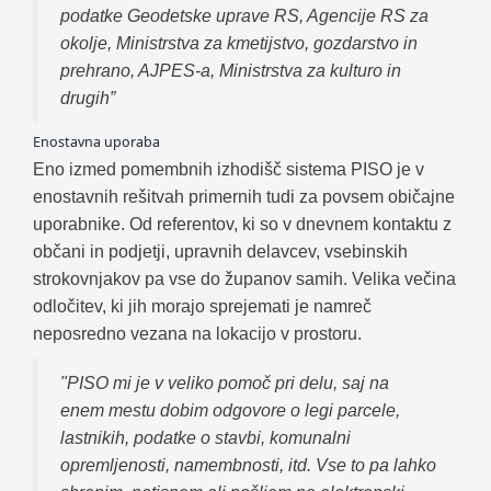
podatke Geodetske uprave RS, Agencije RS za
okolje, Ministrstva za kmetijstvo, gozdarstvo in
prehrano, AJPES-a, Ministrstva za kulturo in
drugih”
Enostavna uporaba
Eno izmed pomembnih izhodišč sistema PISO je v
enostavnih rešitvah primernih tudi za povsem običajne
uporabnike. Od referentov, ki so v dnevnem kontaktu z
občani in podjetji, upravnih delavcev, vsebinskih
strokovnjakov pa vse do županov samih. Velika večina
odločitev, ki jih morajo sprejemati je namreč
neposredno vezana na lokacijo v prostoru.
"PISO mi je v veliko pomoč pri delu, saj na
enem mestu dobim odgovore o legi parcele,
lastnikih, podatke o stavbi, komunalni
opremljenosti, namembnosti, itd. Vse to pa lahko