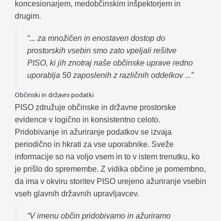
koncesionarjem, medobčinskim inšpektorjem in
drugim.
“... za množičen in enostaven dostop do
prostorskih vsebin smo zato vpeljali rešitve
PISO, ki jih znotraj naše občinske uprave redno
uporablja 50 zaposlenih z različnih oddelkov ...”
Občinski in državni podatki
PISO združuje občinske in državne prostorske
evidence v logično in konsistentno celoto.
Pridobivanje in ažuriranje podatkov se izvaja
periodično in hkrati za vse uporabnike. Sveže
informacije so na voljo vsem in to v istem trenutku, ko
je prišlo do spremembe. Z vidika občine je pomembno,
da ima v okviru storitev PISO urejeno ažuriranje vsebin
vseh glavnih državnih upravljavcev.
“V imenu občin pridobivamo in ažuriramo