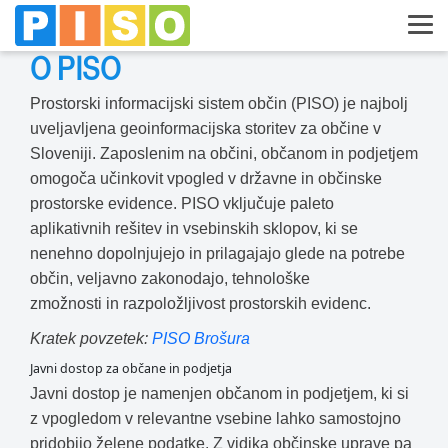
O PISO
Prostorski informacijski sistem občin (PISO) je najbolj
uveljavljena geoinformacijska storitev za občine v
Sloveniji. Zaposlenim na občini, občanom in podjetjem
omogoča učinkovit vpogled v državne in občinske
prostorske evidence. PISO vključuje paleto
aplikativnih rešitev in vsebinskih sklopov, ki se
nenehno dopolnjujejo in prilagajajo glede na potrebe
občin, veljavno zakonodajo, tehnološke
zmožnosti in razpoložljivost prostorskih evidenc.
Kratek povzetek:
PISO Brošura
Javni dostop za občane in podjetja
Javni dostop je namenjen občanom in podjetjem, ki si
z vpogledom v relevantne vsebine lahko samostojno
pridobijo želene podatke. Z vidika občinske uprave pa