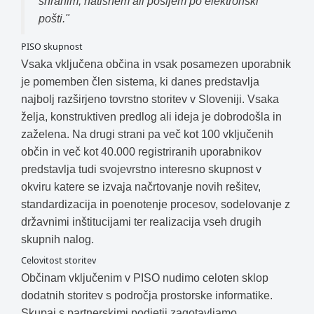
shranim, natisnem ali pošljem po elektronski
pošti."
PISO skupnost
Vsaka vključena občina in vsak posamezen uporabnik
je pomemben člen sistema, ki danes predstavlja
najbolj razširjeno tovrstno storitev v Sloveniji. Vsaka
želja, konstruktiven predlog ali ideja je dobrodošla in
zaželena. Na drugi strani pa več kot 100 vključenih
občin in več kot 40.000 registriranih uporabnikov
predstavlja tudi svojevrstno interesno skupnost v
okviru katere se izvaja načrtovanje novih rešitev,
standardizacija in poenotenje procesov, sodelovanje z
državnimi inštitucijami ter realizacija vseh drugih
skupnih nalog.
Celovitost storitev
Občinam vključenim v PISO nudimo celoten sklop
dodatnih storitev s področja prostorske informatike.
Skupaj s partnerskimi podjetji zagotavljamo